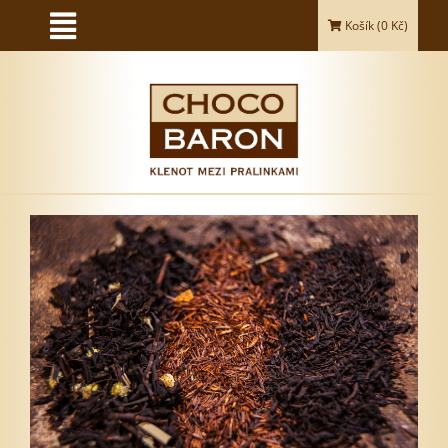
Košík (
0
Kč)