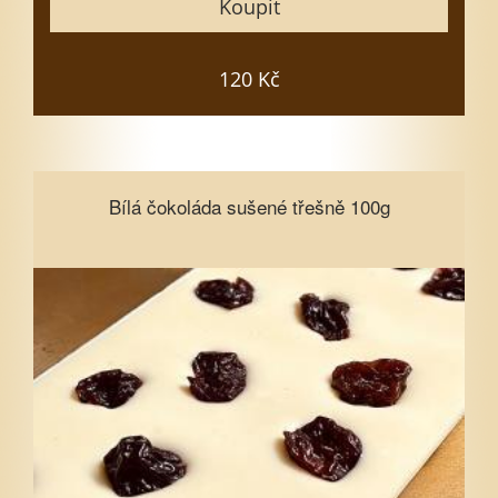
Koupit
Vložit do košíku
120 Kč
Bílá čokoláda sušené třešně 100g
Bílá čokoláda sušené třešně 100g
Vyberte množství
1
3
5
7
10