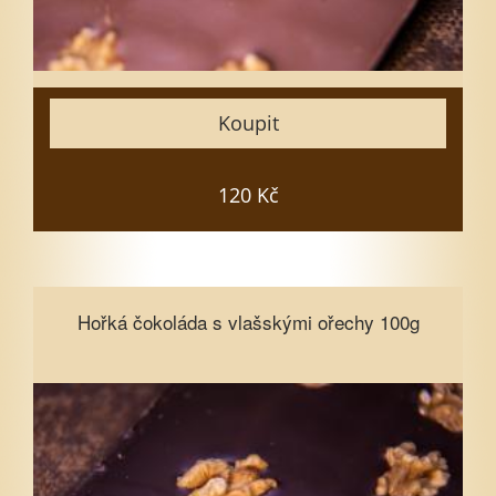
10
15
Zavřít
Koupit
Vložit do košíku
120 Kč
Hořká čokoláda s vlašskými ořechy
Hořká čokoláda s vlašskými ořechy 100g
100g
Vyberte množství
1