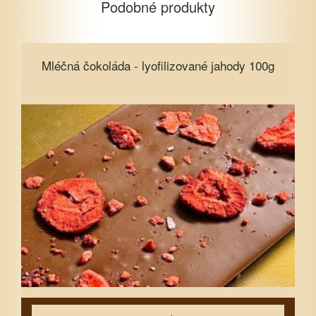
Podobné produkty
Mléčná čokoláda - lyofilizované
Mléčná čokoláda - lyofilizované jahody 100g
jahody 100g
Vyberte množství
1
3
5
7
10
15
Zavřít