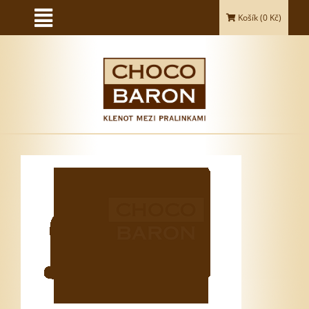
Košík (
0
Kč)