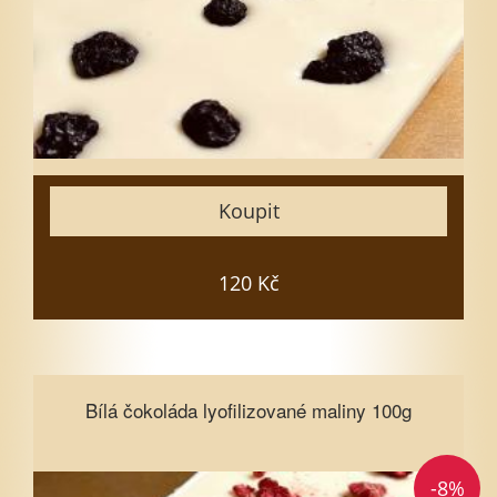
5
7
10
15
Zavřít
Koupit
Vložit do košíku
120 Kč
Bílá čokoláda lyofilizované maliny
Bílá čokoláda lyofilizované maliny 100g
100g
-8%