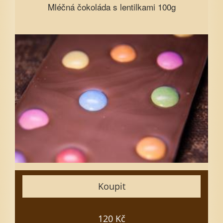
Mléčná čokoláda s lentilkami 100g
Mléčná čokoláda s lentilkami 100g
Vyberte množství
1
3
5
7
10
15
Zavřít
Koupit
Vložit do košíku
120 Kč