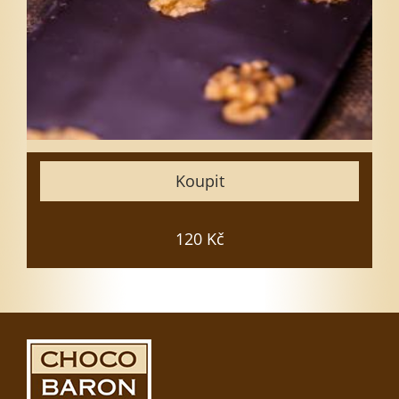
3
5
7
10
15
Zavřít
Koupit
Vložit do košíku
120 Kč