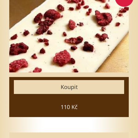
Vyberte množství
1
3
5
7
10
15
Zavřít
Koupit
Vložit do košíku
110 Kč