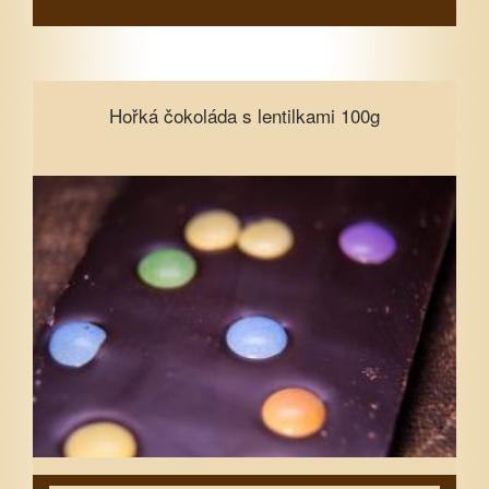
Hořká čokoláda s lentilkami 100g
Hořká čokoláda s lentilkami 100g
Vyberte množství
1
3
5
7
10
15
Zavřít