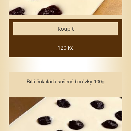
15
Zavřít
Koupit
Vložit do košíku
120 Kč
Bílá čokoláda sušené borůvky 100g
Bílá čokoláda sušené borůvky 100g
Vyberte množství
1
3