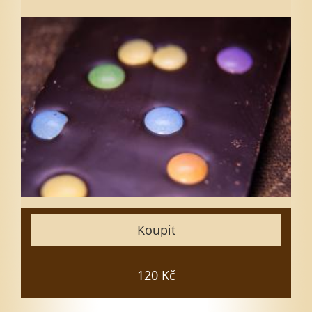
Vyberte množství
1
3
5
7
10
15
Zavřít
Koupit
Vložit do košíku
120 Kč