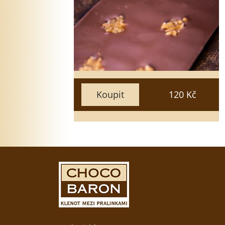
5
3
1
15
10
7
Zavřít
Vložit do košíku
Koupit
120 Kč