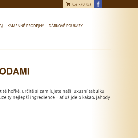
Košík (
0
Kč)
AJ
KAMENNÉ PRODEJNY
DÁRKOVÉ POUKAZY
ODAMI
té hořké, určitě si zamilujete naši luxusní tabulku
uze ty nejlepší ingredience – ať už jde o kakao, jahody