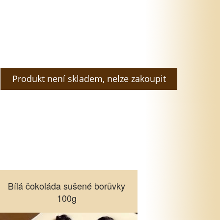
Produkt není skladem, nelze zakoupit
Bílá čokoláda sušené borůvky
Bílá čokoláda sušené borůvky
100g
100g