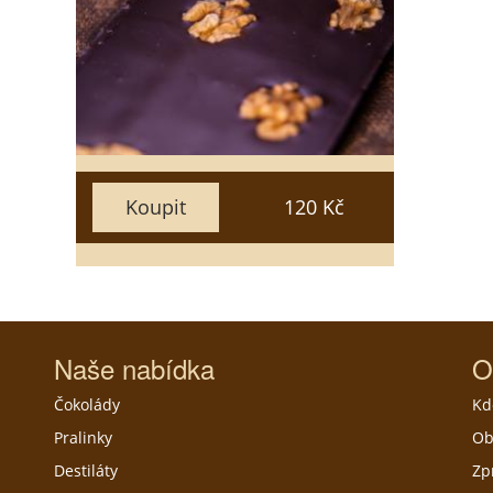
5
3
1
15
10
7
Zavřít
Vložit do košíku
Koupit
120 Kč
Naše nabídka
O
Čokolády
Kd
Pralinky
Ob
Destiláty
Zp