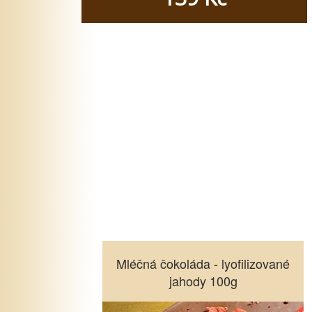
Mléčná čokoláda - lyofilizované
Mléčná čokoláda - lyofilizované
jahody 100g
jahody 100g