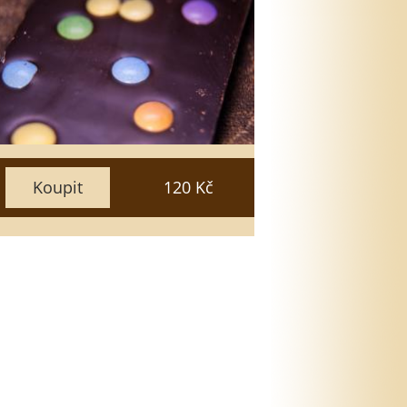
Vyberte množství
5
3
1
15
10
7
Zavřít
Vložit do košíku
Koupit
120 Kč