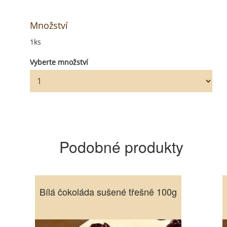
Množství
1ks
Vyberte množství
Podobné produkty
Bílá čokoláda sušené třešně 100g
Bílá čokoláda sušené třešně 100g