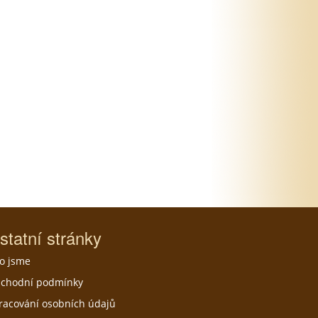
statní stránky
o jsme
chodní podmínky
racování osobních údajů