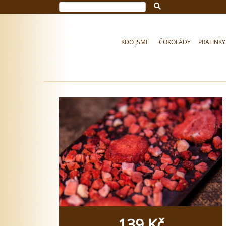
KDO JSME
ČOKOLÁDY
PRALINKY
139 Kč