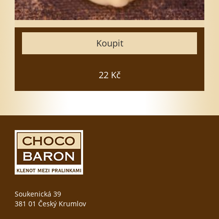
25
30
35
Koupit
50
Zavřít
22 Kč
Vložit do košíku
Soukenická 39
381 01 Český Krumlov