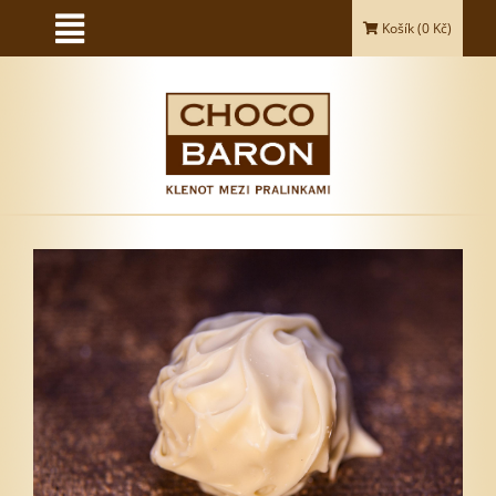
Košík (
0
Kč)