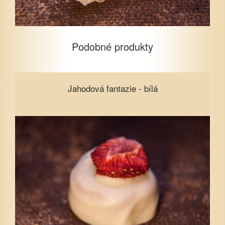
Podobné produkty
Jahodová fantazie - bílá
Jahodová fantazie - bílá
Vyberte množství
1
5
10
15
20