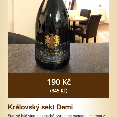
190 Kč
(345 Kč)
Královský sekt Demi
Šumivé bílé víno, polosuché, vyrobené metodou charmat z