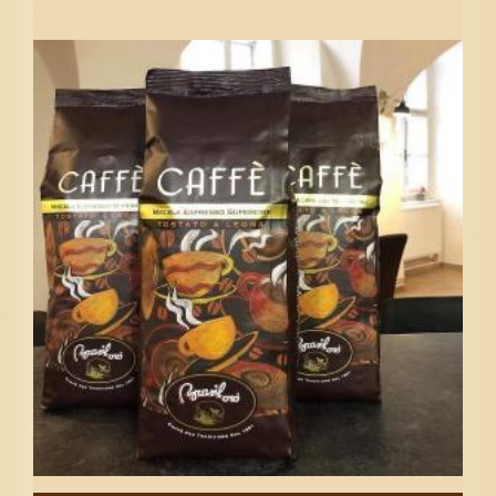
Vyberte množství
1
5
10
15
20
25
30
35
50
Zavřít
Vložit do košíku