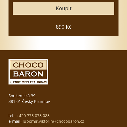
Koupit
890 Kč
Soukenická 39
381 01 Český Krumlov
tel.:
+420 775 078 088
e-mail:
lubomir.viktorin@chocobaron.cz