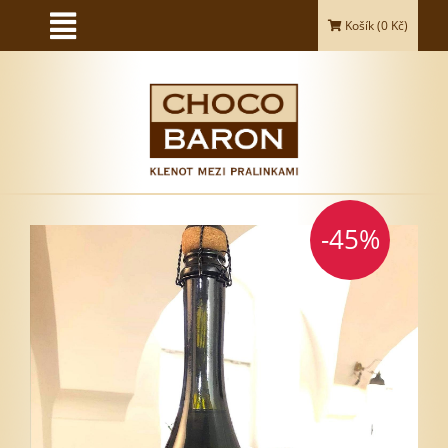
Košík (
0
Kč)
-45%