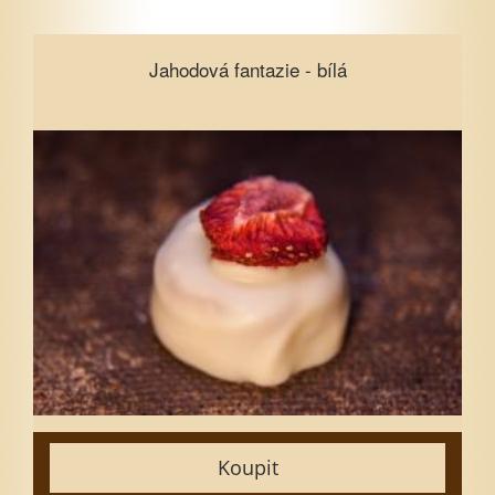
Jahodová fantazie - bílá
Jahodová fantazie - bílá
Vyberte množství
1
5
10
15
20
25
30
35
Koupit
50