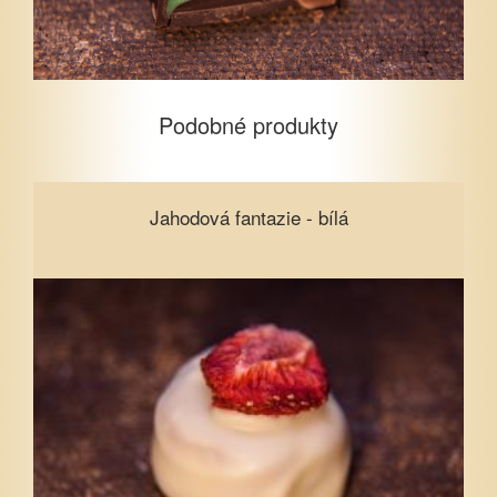
Podobné produkty
Jahodová fantazie - bílá
Jahodová fantazie - bílá
Vyberte množství
1
5
10
15
20