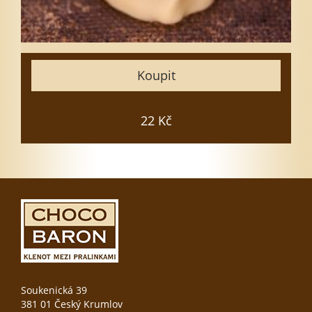
25
30
35
Koupit
50
Zavřít
22 Kč
Vložit do košíku
Soukenická 39
381 01 Český Krumlov