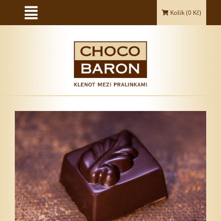
Košík (
0
Kč)