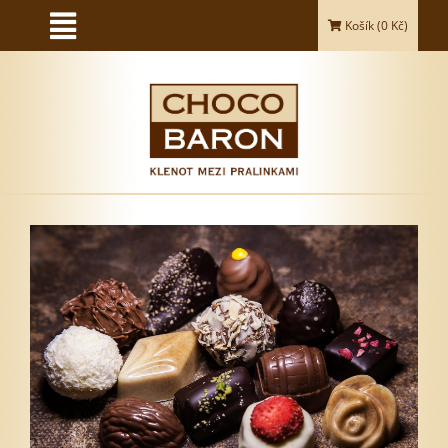
Košík (
0
Kč)