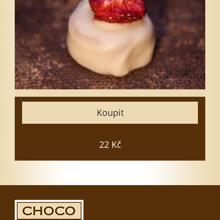
5
10
15
20
25
30
35
Koupit
50
Zavřít
22 Kč
Vložit do košíku