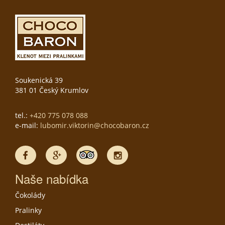
Soukenická 39
381 01 Český Krumlov
tel.:
+420 775 078 088
e-mail:
lubomir.viktorin@chocobaron.cz
Naše nabídka
Čokolády
Pralinky