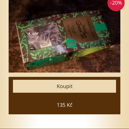
-20%
Vyberte množství
1
3
5
7
10
15
Zavřít
Koupit
Vložit do košíku
135 Kč