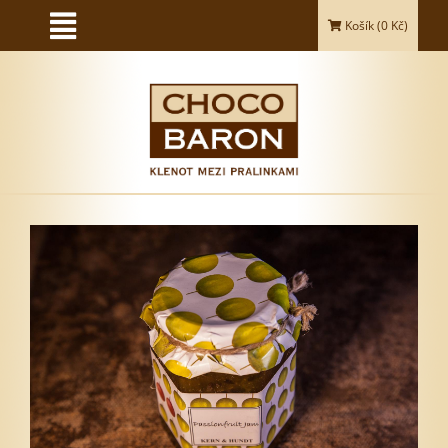
Košík (
0
Kč)