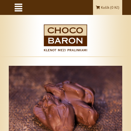
Košík (
0
Kč)