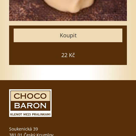
20
25
30
35
Koupit
50
Zavřít
22 Kč
Vložit do košíku
Soukenická 39
381 01 Český Krumlov