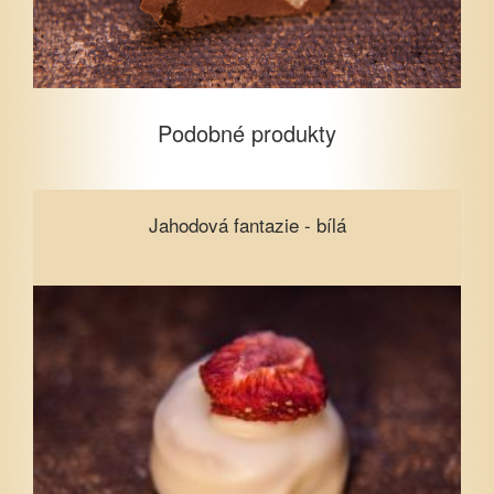
Podobné produkty
Jahodová fantazie - bílá
Jahodová fantazie - bílá
Vyberte množství
1
5
10
15