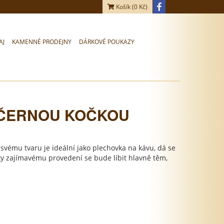
Košík (
0
Kč)
AJ
KAMENNÉ PRODEJNY
DÁRKOVÉ POUKAZY
 ČERNOU KOČKOU
svému tvaru je ideální jako plechovka na kávu, dá se
íky zajímavému provedení se bude líbit hlavně těm,