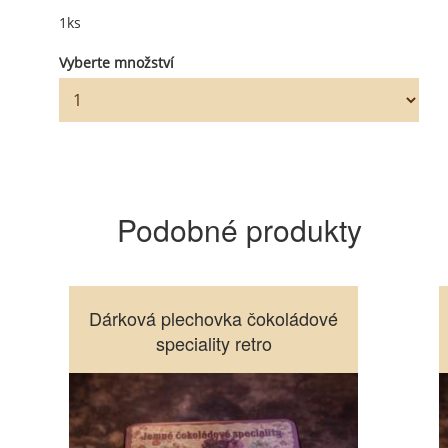
1ks
Vyberte množství
Podobné produkty
Dárková plechovka čokoládové
Dárková plechovka čokoládové
speciality retro
speciality retro
Vyberte množství
10
5
1