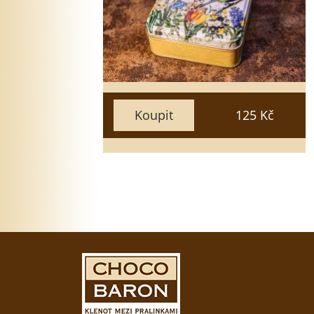
25
20
15
50
35
30
Zavřít
Vložit do košíku
Koupit
125 Kč