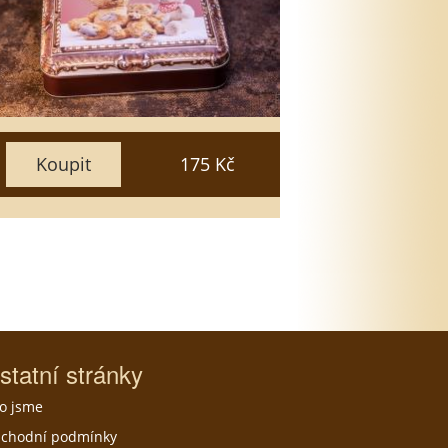
25
20
15
50
35
30
Zavřít
Vložit do košíku
Koupit
175 Kč
statní stránky
o jsme
chodní podmínky