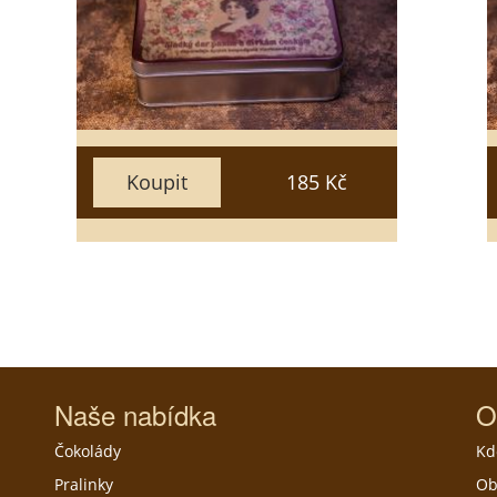
25
20
15
50
35
30
Zavřít
Vložit do košíku
Koupit
185 Kč
Naše nabídka
O
Čokolády
Kd
Pralinky
Ob