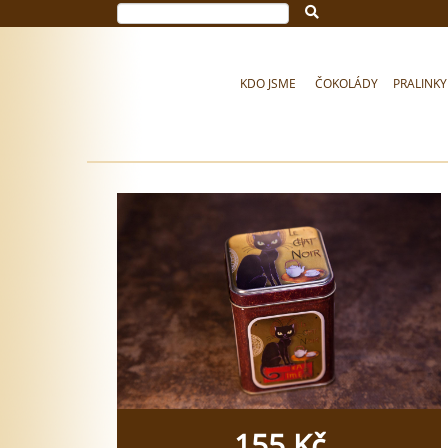
KDO JSME
ČOKOLÁDY
PRALINKY
155 Kč