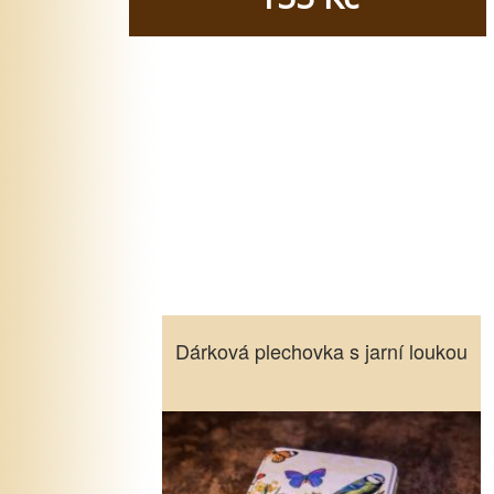
Dárková plechovka s jarní loukou
Dárková plechovka s jarní loukou
Vyberte množství
10
5
1