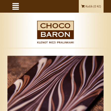
Košík (
0
Kč)