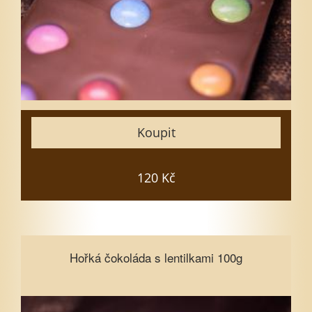
5
7
10
15
Zavřít
Koupit
Vložit do košíku
120 Kč
Hořká čokoláda s lentilkami 100g
Hořká čokoláda s lentilkami 100g