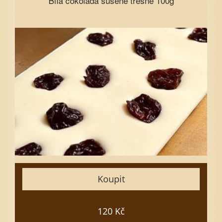
Bílá čokoláda sušené třešně 100g
Bílá čokoláda sušené třešně 100g
Vyberte množství
1
3
5
7
10
15
Zavřít
Koupit
Vložit do košíku
120 Kč