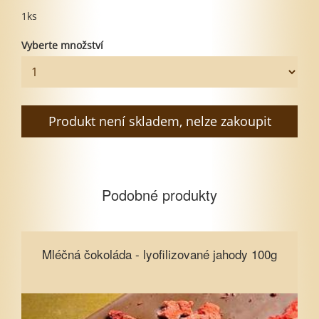
1ks
Vyberte množství
Produkt není skladem, nelze zakoupit
Podobné produkty
Mléčná čokoláda - lyofilizované
Mléčná čokoláda - lyofilizované jahody 100g
jahody 100g