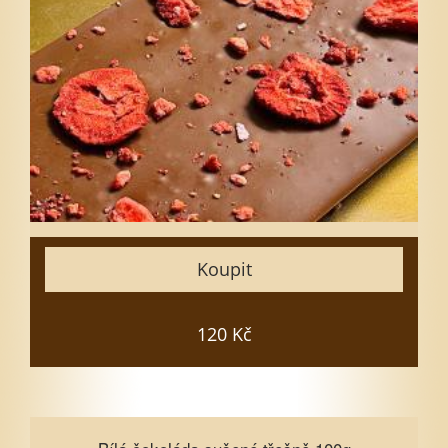
Vyberte množství
1
3
5
7
10
15
Zavřít
Koupit
Vložit do košíku
120 Kč