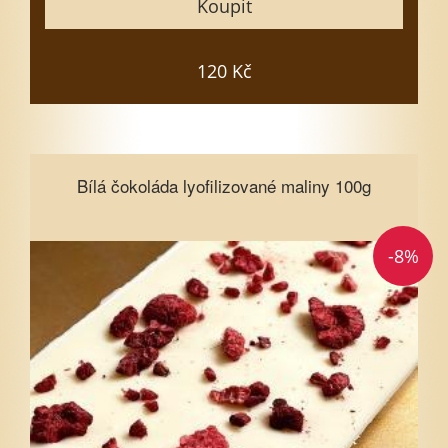
Koupit
Vložit do košíku
120 Kč
Bílá čokoláda lyofilizované maliny
Bílá čokoláda lyofilizované maliny 100g
100g
-8%
Vyberte množství
1
3
5
7
10