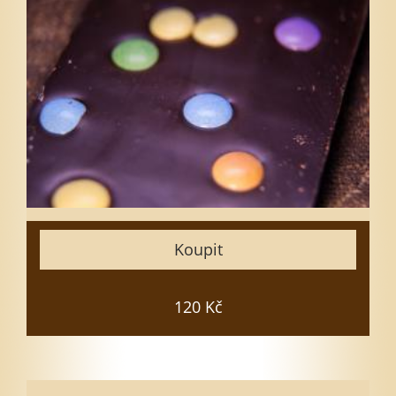
Vyberte množství
1
3
5
7
10
15
Zavřít
Koupit
Vložit do košíku
120 Kč