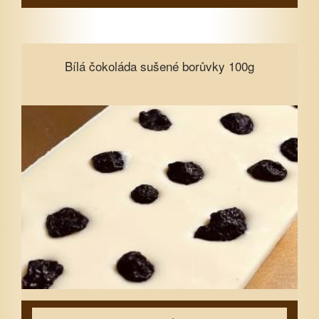
Bílá čokoláda sušené borůvky 100g
Bílá čokoláda sušené borůvky 100g
Vyberte množství
1
3
5
7
10
15
Zavřít