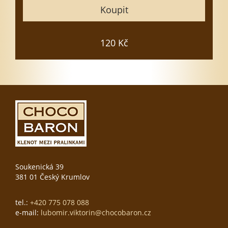
Koupit
Vložit do košíku
120 Kč
Soukenická 39
381 01 Český Krumlov
tel.:
+420 775 078 088
e-mail:
lubomir.viktorin@chocobaron.cz