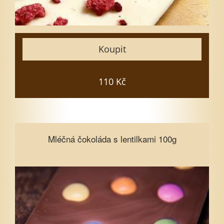
15
Zavřít
Koupit
Vložit do košíku
110 Kč
Mléčná čokoláda s lentilkami 100g
Mléčná čokoláda s lentilkami 100g
Vyberte množství
1
3