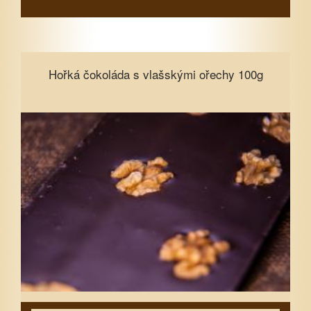
Hořká čokoláda s vlašskými ořechy
Hořká čokoláda s vlašskými ořechy 100g
100g
Vyberte množství
1
3
5
7
10
15
Zavřít