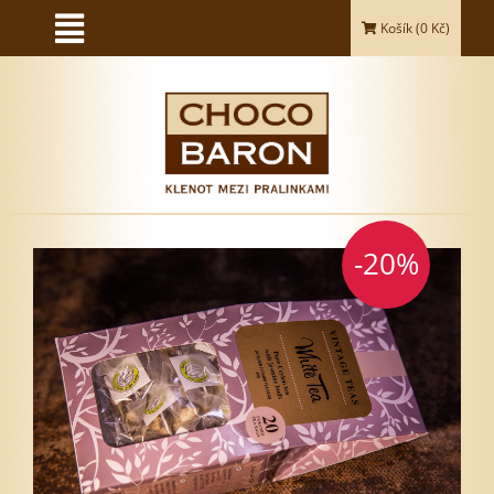
Košík (
0
Kč)
-20%