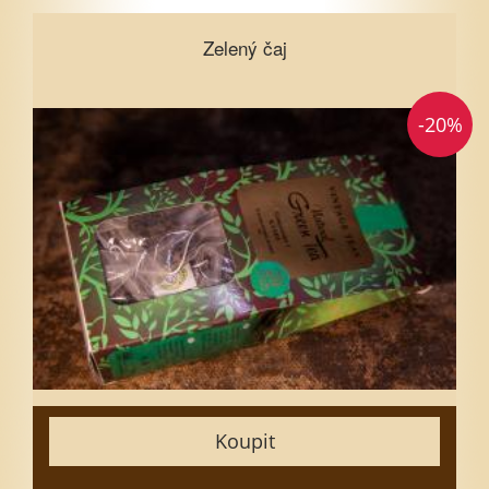
Zelený čaj
Zelený čaj
-20%
Vyberte množství
1
3
5
7
10
15
Zavřít
Koupit
Vložit do košíku